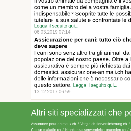
Il vostro animale da compagnia è il vos
come un membro della vostra famiglia
indispensabile? Scoprite tutte le possib
tutelare la sua salute e confrontate le d
Legga il seguito qui...
06.03.2019 07:14
Assicurazione per cani: tutto ciò ch
deve sapere
I cani sono senz'altro tra gli animali 
popolazione del nostro paese. Oltre al
assicurativa è sempre più richiesta dai
domestici. assicurazione-animali.ch ha 
delle informazioni che è necessario c
questo settore.
Legga il seguito qui...
13.12.2017 06:59
Altri siti specializzati che 
Assurance-pour-animaux.ch
/
Vergleich-tierversicherung.ch
/
Caisse-maladie.ch
/
Krankenkassenvergleich-praemien.ch
/